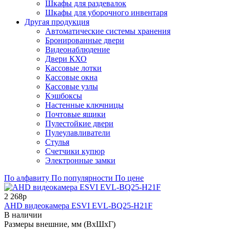
Шкафы для раздевалок
Шкафы для уборочного инвентаря
Другая продукция
Автоматические системы хранения
Бронированные двери
Видеонаблюдение
Двери КХО
Кассовые лотки
Кассовые окна
Кассовые узлы
Кэшбоксы
Настенные ключницы
Почтовые ящики
Пулестойкие двери
Пулеулавливатели
Стулья
Счетчики купюр
Электронные замки
По алфавиту
По популярности
По цене
2 268р
AHD видеокамера ESVI EVL-BQ25-H21F
В наличии
Размеры внешние, мм (ВхШхГ)