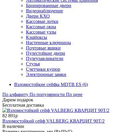
Автоматические системы хранения
Бронированные двери
Видеонаблюдение
Двери КХО
Кассовые лотки
Кассовые окна
Кассовые узлы
Кэшбоксы
Настенные ключницы
Почтовые ящики
Пулестойкие двери
Пулеулавливатели
Стулья
Счетчики купюр
Электронные замки
Взломостойкие сейфы MDTB ES (6)
По алфавиту
По популярности
По цене
Дарим подарок
Бесплатная доставка
82 891р
Взломостойкий сейф VALBERG КВАРЦИТ 90Т/2
В наличии
Размеры внутренние, мм (ВхШхГ)