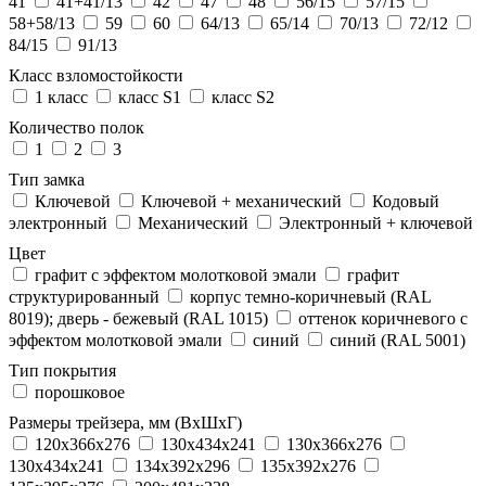
41
41+41/13
42
47
48
56/15
57/15
58+58/13
59
60
64/13
65/14
70/13
72/12
84/15
91/13
Класс взломостойкости
1 класс
класс S1
класс S2
Количество полок
1
2
3
Тип замка
Ключевой
Ключевой + механический
Кодовый
электронный
Механический
Электронный + ключевой
Цвет
графит с эффектом молотковой эмали
графит
структурированный
корпус темно-коричневый (RAL
8019); дверь - бежевый (RAL 1015)
оттенок коричневого с
эффектом молотковой эмали
синий
синий (RAL 5001)
Тип покрытия
порошковое
Размеры трейзера, мм (ВхШхГ)
120x366x276
130x434x241
130х366х276
130х434х241
134x392x296
135x392x276