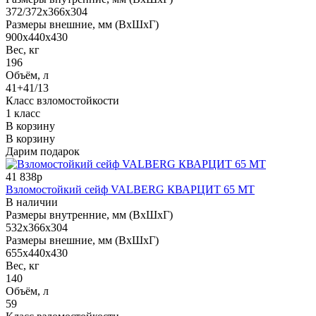
372/372x366x304
Размеры внешние, мм (ВхШхГ)
900x440x430
Вес, кг
196
Объём, л
41+41/13
Класс взломостойкости
1 класс
В корзину
В корзину
Дарим подарок
41 838р
Взломостойкий сейф VALBERG КВАРЦИТ 65 МТ
В наличии
Размеры внутренние, мм (ВхШхГ)
532x366x304
Размеры внешние, мм (ВхШхГ)
655x440x430
Вес, кг
140
Объём, л
59