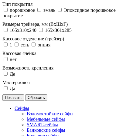
Тип покрытия
порошковое
эмаль
Эпоксидное порошковое
покрытие
Размеры трейзера, мм (ВхШхГ)
165x310x240
165x361x285
Кассовое отделение (трейзер)
1
есть
опция
Кассовая ячейка
нет
Возможность крепления
Да
Мастер-ключ
Да
Сейфы
Взломостойкие сейфы
Мебельные сейфы
SMART-сейфы
Банковские сейфы
Большие сейфы