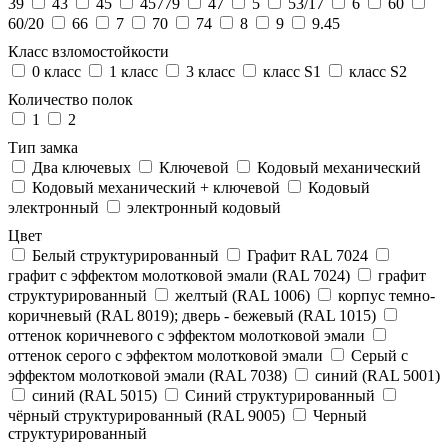
39
43
45
45779
47
5
53/17
6
60
60/20
66
7
70
74
8
9
9.45
Класс взломостойкости
0 класс
1 класс
3 класс
класс S1
класс S2
Количество полок
1
2
Тип замка
Два ключевых
Ключевой
Кодовый механический
Кодовый механический + ключевой
Кодовый
электронный
электронный кодовый
Цвет
Белый структурированный
Графит RAL 7024
графит с эффектом молотковой эмали (RAL 7024)
графит
структурированный
желтый (RAL 1006)
корпус темно-
коричневый (RAL 8019); дверь - бежевый (RAL 1015)
оттенок коричневого с эффектом молотковой эмали
оттенок серого с эффектом молотковой эмали
Серый с
эффектом молотковой эмали (RAL 7038)
синий (RAL 5001)
синий (RAL 5015)
Синий структурированный
чёрный структурированный (RAL 9005)
Черный
структурированный