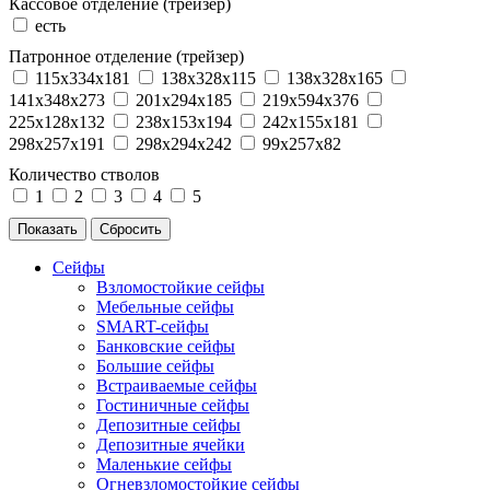
Кассовое отделение (трейзер)
есть
Патронное отделение (трейзер)
115x334x181
138x328x115
138x328x165
141x348x273
201x294x185
219x594x376
225x128x132
238x153x194
242x155x181
298x257x191
298x294x242
99x257x82
Количество стволов
1
2
3
4
5
Сейфы
Взломостойкие сейфы
Мебельные сейфы
SMART-сейфы
Банковские сейфы
Большие сейфы
Встраиваемые сейфы
Гостиничные сейфы
Депозитные сейфы
Депозитные ячейки
Маленькие сейфы
Огневзломостойкие сейфы