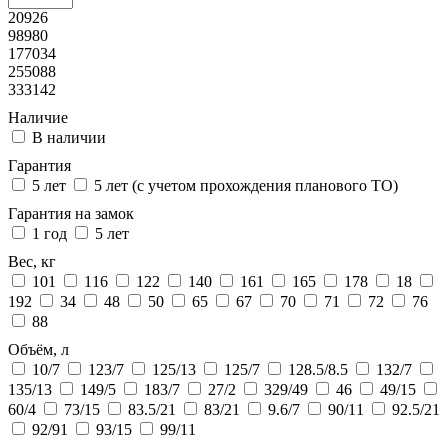
20926
98980
177034
255088
333142
Наличие
В наличии
Гарантия
5 лет
5 лет (с учетом прохождения планового ТО)
Гарантия на замок
1 год
5 лет
Вес, кг
101
116
122
140
161
165
178
18
192
34
48
50
65
67
70
71
72
76
88
Объём, л
10/7
123/7
125/13
125/7
128.5/8.5
132/7
135/13
149/5
183/7
27/2
329/49
46
49/15
60/4
73/15
83.5/21
83/21
9.6/7
90/11
92.5/21
92/91
93/15
99/11