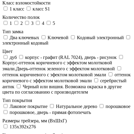
Класс взломостойкости
1 класс
класс S1
Количество полок
1
2
3
4
5
Тип замка
Два ключевых
Ключевой
Кодовый электронный
электронный кодовый
Цвет
дуб
корпус - графит (RAL 7024), дверь - рисунок
Корпус-оттенок коричневого с эффектом молотковой
эмали.Дверь-оттенок зеленого с эффектом молотковой
оттенок коричневого с эфектом молотковой эмали
оттенок
коричневого с эффектом молотковой эмали
серебристый
антик
Черный или вишня. Возможна окраска в другие
цвета по согласованию с производителем
Тип покрытия
Лаковое покрытие
Натуральное дерево
порошковое
порошковое, дверь - прямая фотопечать
Размеры трейзера, мм (ВхШхГ)
135x392x276